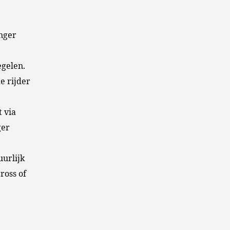
anger
egelen.
e rijder
t via
ger
uurlijk
ross of
.