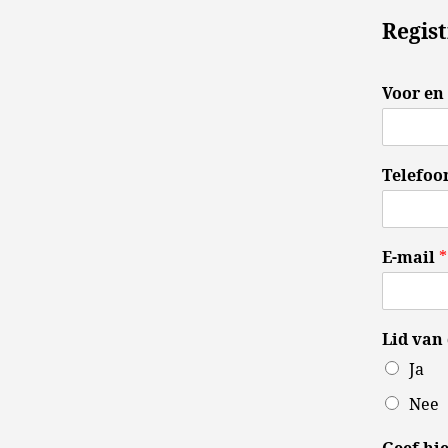
Regist
Voor en
V
o
Telefo
o
r
n
a
a
E-mail
*
m
Lid van
Ja
Nee