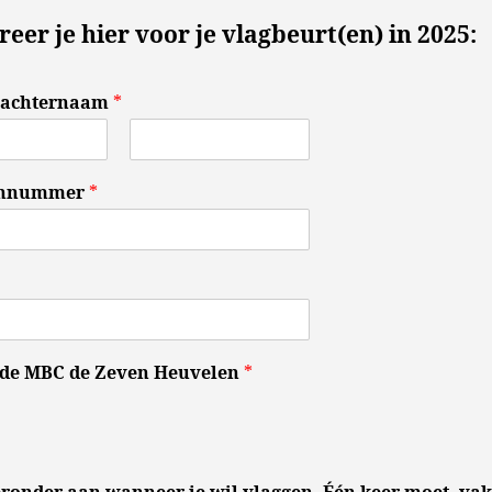
reer je hier voor je vlagbeurt(en) in 2025:
 achternaam
*
A
c
onnummer
*
h
t
e
r
n
a
a
m
 de MBC de Zeven Heuvelen
*