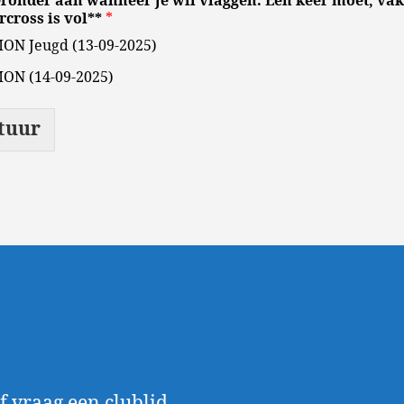
eronder aan wanneer je wil vlaggen. Één keer moet, va
rcross is vol**
*
ON Jeugd (13-09-2025)
ON (14-09-2025)
tuur
f vraag een clublid.