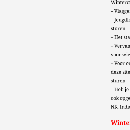
Wintercr
– Vlagge
– Jeugdl
sturen.
– Het st
– Vervan
voor wie
– Voor o
deze sit
sturen.
– Heb je
ook opge
NK. Indi
Winter