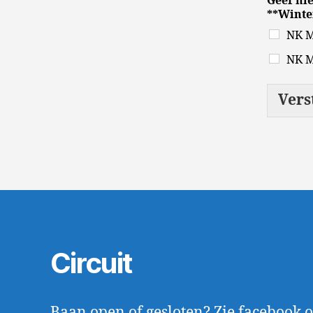
Geef hi
**Winte
NK M
NK M
Vers
Circuit
Baan open of gesloten? Zie facebook o