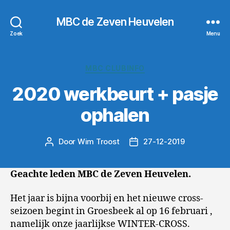
MBC de Zeven Heuvelen
Zoek
Menu
Categorieën
MBC CLUBINFO
2020 werkbeurt + pasje
ophalen
Door
Wim Troost
27-12-2019
Berichtauteur
Berichtdatum
Geachte leden MBC de Zeven Heuvelen.
Het jaar is bijna voorbij en het nieuwe cross-
seizoen begint in Groesbeek al op 16 februari ,
namelijk onze jaarlijkse WINTER-CROSS.