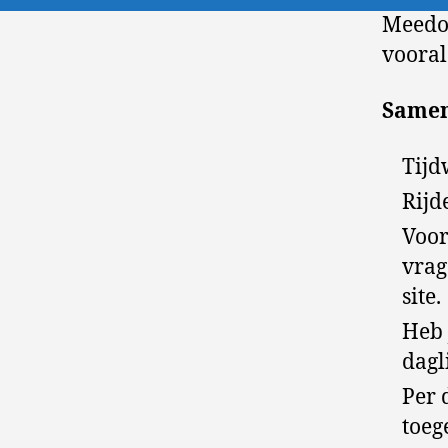
Meedoe
vooral
Samen
Tijd
Rijd
Voor
vrag
site.
Heb 
dagl
Per 
toeg