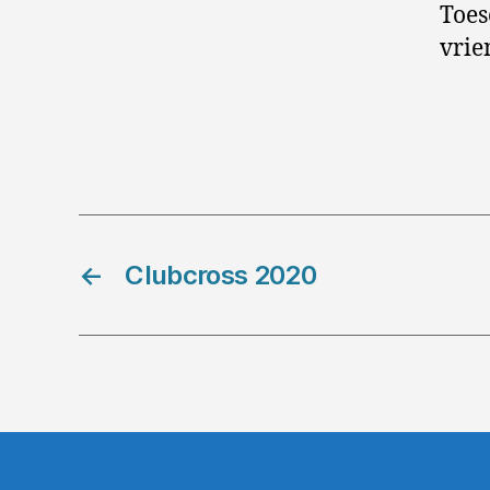
Toes
vrie
←
Clubcross 2020