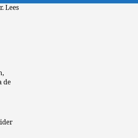
. Lees
n,
a de
ider