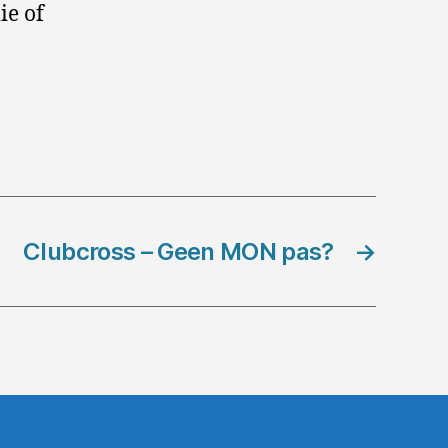
ie of
Clubcross – Geen MON pas?
→