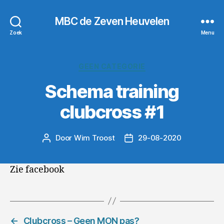
MBC de Zeven Heuvelen
Zoek
Menu
Categorieën
GEEN CATEGORIE
Schema training
clubcross #1
Door
Wim Troost
29-08-2020
Berichtauteur
Berichtdatum
Zie facebook
←
Clubcross – Geen MON pas?